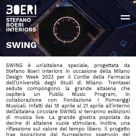
ABOUT
PROGETTI
×
NEWS
CONTATTI
SWING
EN
IT
SWING è un’altalena speciale, progettata da
Stefano Boeri Interiors in occasione della Milano
Design Week 2023 per il Cortile della Farmacia
dell’Università degli Studi di Milano. Trentasei
sedute compongono la grande altalena che
ospiterà un Public Music Program, in
collaborazione con Fondazione I Pomeriggi
Musicali. Infatti dal 18 aprile al 21 aprile all’interno
dell’altalena circolare SWING si terranno esibizioni
di musica live. La grande giostra popolata da
decine di altalene vuole stimolare, inoltre, una
riflessione sul valore del tempo libero. Il progetto
trae ispirazione dal Surrealismo spagnolo del