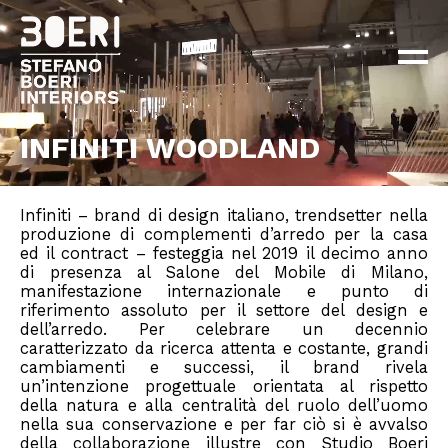
ABOUT
PROGETTI
×
NEWS
CONTATTI
INFINITI WOODLAND
EN
IT
Infiniti – brand di design italiano, trendsetter nella
produzione di complementi d’arredo per la casa
ed il contract – festeggia nel 2019 il decimo anno
di presenza al Salone del Mobile di Milano,
manifestazione internazionale e punto di
riferimento assoluto per il settore del design e
dell’arredo. Per celebrare un decennio
caratterizzato da ricerca attenta e costante, grandi
cambiamenti e successi, il brand rivela
un’intenzione progettuale orientata al rispetto
della natura e alla centralità del ruolo dell’uomo
nella sua conservazione e per far ciò si è avvalso
della collaborazione illustre con Studio Boeri