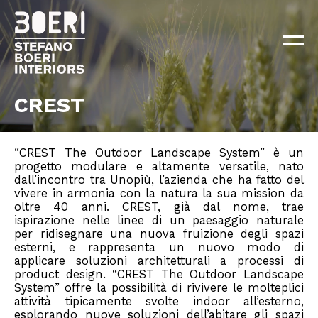
ABOUT
PROGETTI
×
NEWS
CONTATTI
CREST
EN
IT
“CREST The Outdoor Landscape System” è un
progetto modulare e altamente versatile, nato
dall’incontro tra Unopiù, l’azienda che ha fatto del
vivere in armonia con la natura la sua mission da
oltre 40 anni. CREST, già dal nome, trae
ispirazione nelle linee di un paesaggio naturale
per ridisegnare una nuova fruizione degli spazi
esterni, e rappresenta un nuovo modo di
applicare soluzioni architetturali a processi di
product design. “CREST The Outdoor Landscape
System” offre la possibilità di rivivere le molteplici
attività tipicamente svolte indoor all’esterno,
esplorando nuove soluzioni dell’abitare gli spazi