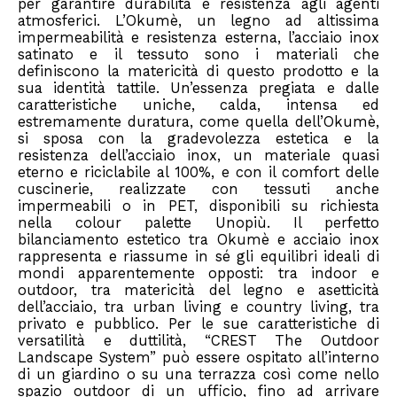
per garantire durabilità e resistenza agli agenti
atmosferici. L’Okumè, un legno ad altissima
impermeabilità e resistenza esterna, l’acciaio inox
satinato e il tessuto sono i materiali che
definiscono la matericità di questo prodotto e la
sua identità tattile. Un’essenza pregiata e dalle
caratteristiche uniche, calda, intensa ed
estremamente duratura, come quella dell’Okumè,
si sposa con la gradevolezza estetica e la
resistenza dell’acciaio inox, un materiale quasi
eterno e riciclabile al 100%, e con il comfort delle
cuscinerie, realizzate con tessuti anche
impermeabili o in PET, disponibili su richiesta
nella colour palette Unopiù. Il perfetto
bilanciamento estetico tra Okumè e acciaio inox
rappresenta e riassume in sé gli equilibri ideali di
mondi apparentemente opposti: tra indoor e
outdoor, tra matericità del legno e asetticità
dell’acciaio, tra urban living e country living, tra
privato e pubblico. Per le sue caratteristiche di
versatilità e duttilità, “CREST The Outdoor
Landscape System” può essere ospitato all’interno
di un giardino o su una terrazza così come nello
spazio outdoor di un ufficio, fino ad arrivare