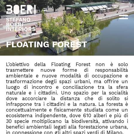
ABOUT
PROGETTI
×
NEWS
CONTATTI
FLOATING FOREST
EN
IT
L’obiettivo della Floating Forest non è solo
trasmettere nuove forme di responsabilità
ambientale e nuove modalità di occupazione e
trasformazione degli spazi urbani, ma offrire un
luogo di incontro e conciliazione tra la sfera
naturale e i cittadini. Uno spazio per la socialità
dove accorciare la distanza che di solito si
infrappone tra i cittadini e la natura. La foresta è
concettualmente e fisicamente studiata come un
ecosistema indipendente, dove 610 alberi e più di
30 specie moltiplicano la biodiversità, attivando i
benefici ambientali legati alla forestazione urbana,
in connessione con gli altri spazi verdi di Milano.