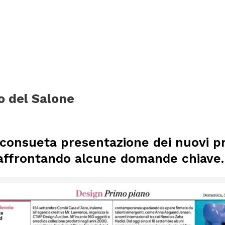
ABOUT
PROGETTI
NEWS
CONTATTI
to del Salone
IT
 consueta presentazione dei nuovi pr
 E affrontando alcune domande chiave.